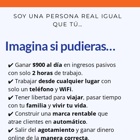
SOY UNA PERSONA REAL IGUAL
QUE TÚ…
Imagina si pudieras…
✔️ Ganar
$900 al día
en ingresos pasivos
con solo
2 horas
de trabajo.
✔️ Trabajar
desde cualquier lugar
con
solo un
teléfono
y
WiFi
.
✔️ Tener libertad para
viajar
, pasar tiempo
con tu
familia
y
vivir tu vida
.
✔️ Construir una
marca rentable
que
atrae clientes en
automático
.
✔️ Salir del
agotamiento
y ganar dinero
online de la
manera correcta
.