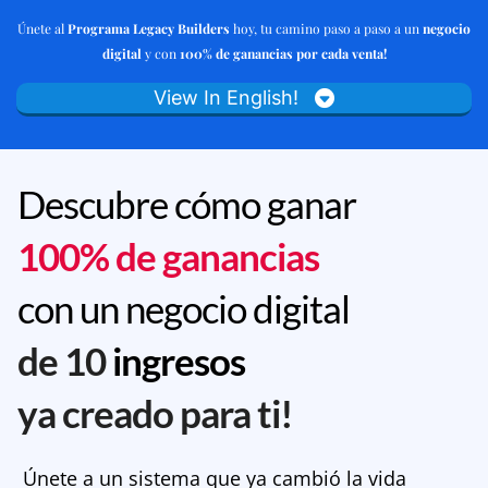
Únete al
Programa Legacy Builders
hoy, tu camino paso a paso a un
negocio
digital
y con
100% de ganancias por cada venta!
View In English!
Descubre cómo ganar
100% de ganancias
con un negocio digital
de 10
ingresos
ya creado para ti!
Únete a un sistema que ya cambió la vida